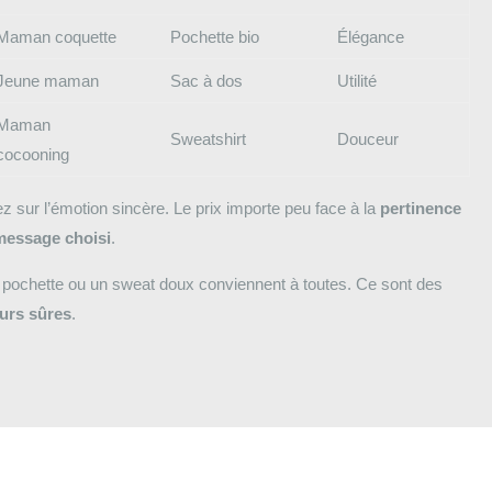
Maman coquette
Pochette bio
Élégance
Jeune maman
Sac à dos
Utilité
Maman
Sweatshirt
Douceur
cocooning
z sur l’émotion sincère. Le prix importe peu face à la
pertinence
message choisi
.
pochette ou un sweat doux conviennent à toutes. Ce sont des
eurs sûres
.