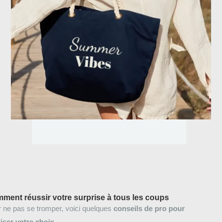
ment réussir votre surprise à tous les coups
 ne pas se tromper, voici quelques
conseils de pro pour
liser votre choix
.